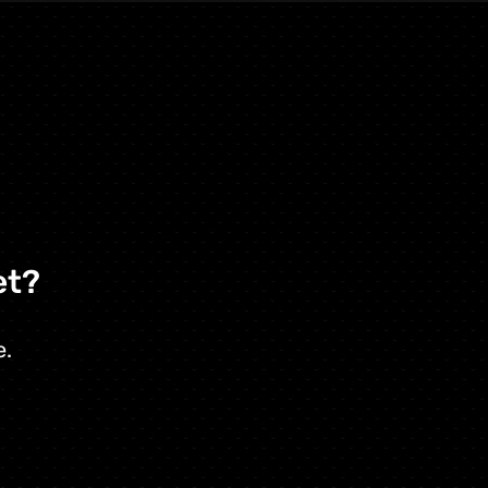
et?
e.